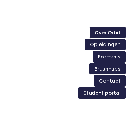
Over Orbit
Opleidingen
Examens
Brush-ups
Contact
Student portal