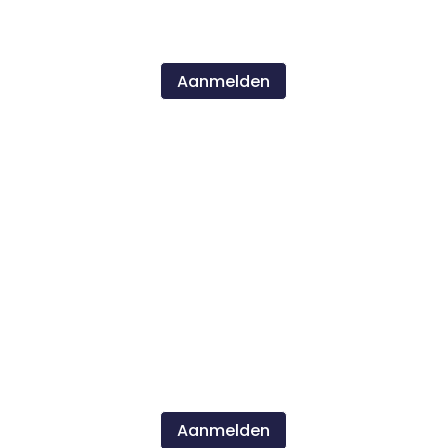
(Uiterste aanmelddatum zondag 13
september 23:59 uur)
Aanmelden
januari 2027
PPL, ATPL, CPL, IR Brush-up all modules
Maandag 4 januari tm/ vrijdag 8 januari
2027
(Uiterste aanmelddatum zondag 6
december 23:59 uur)
Aanmelden