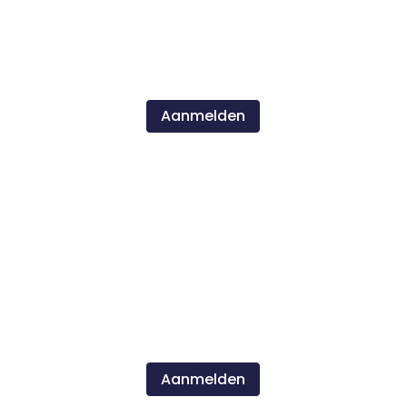
PPL, ATPL, CPL, IR Brush-up all modules
Maandag 5 juli t/m vrijdag 9 juli 2027
(Uiterste aanmelddatum zondag 6 juni
23:59 uur)
Aanmelden
oktober 2027
PPL, ATPL, CPL, IR Brush-up all modules
Maandag 4 oktober t/m vrijdag 8 oktober
2027
(Uiterste aanmelddatum zondag 5
september 23:59 uur)
Aanmelden