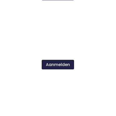
april 2027
PPL, ATPL, CPL, IR Brush-up all modules
Maandag 5 april t/m vrijdag 9 april 2027
(Uiterste aanmelddatum zondag 7 maart
23:59 uur)
Aanmelden
juli 2027